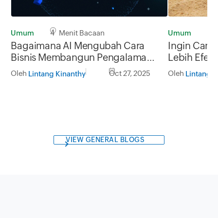
Umum
4 Menit Bacaan
Umum
5 
Bagaimana AI Mengubah Cara
Ingin Camp
Bisnis Membangun Pengalaman
Lebih Efekti
Pelanggan?
List Tetap B
Oleh
Oct 27, 2025
Oleh
Lintang Kinanthy
Lintang K
VIEW GENERAL BLOGS