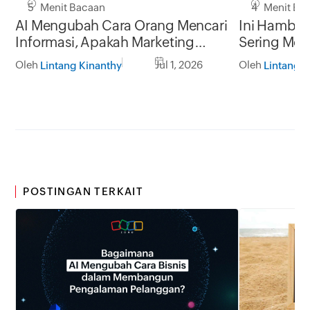
5 Menit Bacaan
4 Menit Ba
AI Mengubah Cara Orang Mencari
Ini Hambat
Informasi, Apakah Marketing
Sering Me
Funnel Anda Masih Relevan?
Pertumbuha
Oleh
Jul 1, 2026
Oleh
Lintang Kinanthy
Lintang K
POSTINGAN TERKAIT