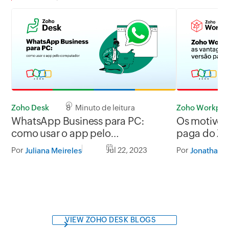
Zoho Desk
8 Minuto de leitura
Zoho Workpla
WhatsApp Business para PC:
Os motivos 
como usar o app pelo
paga do Zo
computador
empresa
Por
Jul 22, 2023
Por
Juliana Meireles
Jonathan
VIEW ZOHO DESK BLOGS