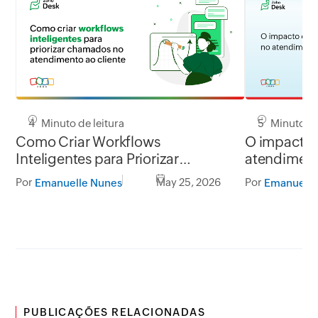
4 Minuto de leitura
5 Minuto de
Como Criar Workflows
O impacto 
Inteligentes para Priorizar
atendiment
Chamados
Por
May 25, 2026
Por
Emanuelle Nunes
Emanuelle
PUBLICAÇÕES RELACIONADAS